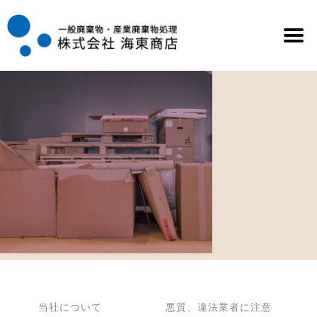
Skip to content
当社について
悪質、違法業者に注意