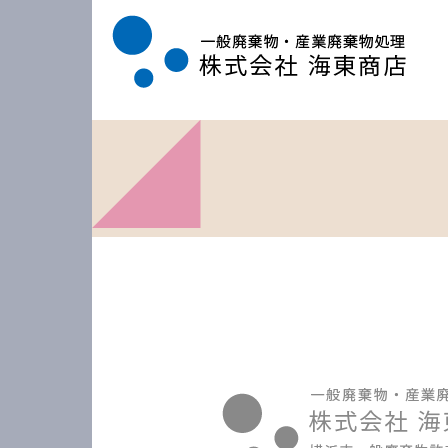
海東商店は、横浜市中区に拠点を置き、横浜市が一般廃棄物の許可制度を開始した時からの許可業者で、豊富な実績を持っています。現地視察の見積り無料、スピーディな回収作業でお応えいたします。