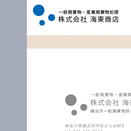
海東商店は、横浜市中区に拠点を置き、横浜市が一般廃棄物の許可制度を開始した時からの許可業者で、豊富な実績を持っています。現地視察の見積り無料、スピーディな回収作業でお応えいたします。
神奈川県横浜市中区かもめ町6