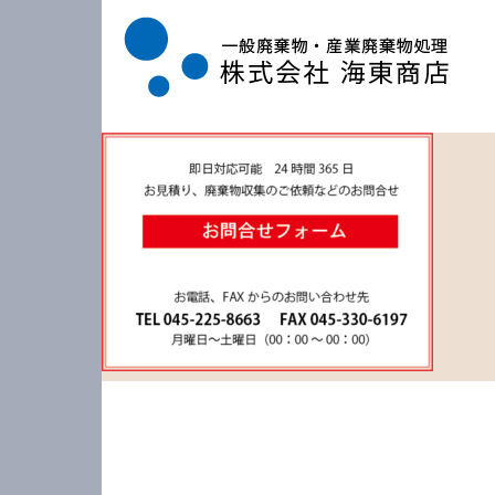
海東商店は、横浜市中区に拠点を置き、横浜市が一般廃棄物の許可制度を開始した時からの許可業者で、豊富な実績を持っています。現地視察の見積り無料、スピーディな回収作業でお応えいたします。